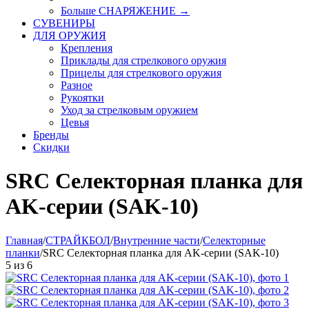
Больше СНАРЯЖЕНИЕ
→
СУВЕНИРЫ
ДЛЯ ОРУЖИЯ
Крепления
Приклады для стрелкового оружия
Прицелы для стрелкового оружия
Разное
Рукоятки
Уход за стрелковым оружием
Цевья
Бренды
Скидки
SRC Селекторная планка для
AK-серии (SAK-10)
Главная
/
СТРАЙКБОЛ
/
Внутренние части
/
Селекторные
планки
/
SRC Селекторная планка для AK-серии (SAK-10)
5
из
6