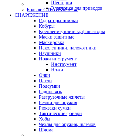
Шестерни
Электрика для приводов
Больше СТРАЙКБОЛ
→
СНАРЯЖЕНИЕ
Гидраторы поилки
Кобуры
Крепление, клипсы, фиксаторы
Маски защитные
Маскировка
Наколенники, налокотники
Наушники
Ножи инструмент
Инструмент
Ножи
Очки
Патчи
Подсумки
Радиосвязь
Разгрузочные жилеты
Ремни для оружия
Рюкзаки сумки
Тактические фонари
Хобы
Чехлы для оружия, шлемов
Шлема