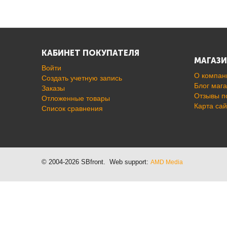
КАБИНЕТ ПОКУПАТЕЛЯ
МАГАЗ
Войти
О компан
Создать учетную запись
Блог маг
Заказы
Отзывы п
Отложенные товары
Карта сай
Список сравнения
© 2004-2026 SBfront. Web support:
AMD Media