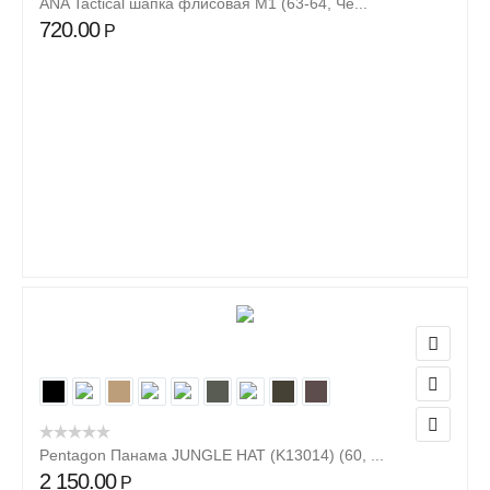
ANA Tactical шапка флисовая М1 (63-64, Че...
720.00
Р
Pentagon Панама JUNGLE HAT (K13014) (60, ...
2 150.00
Р