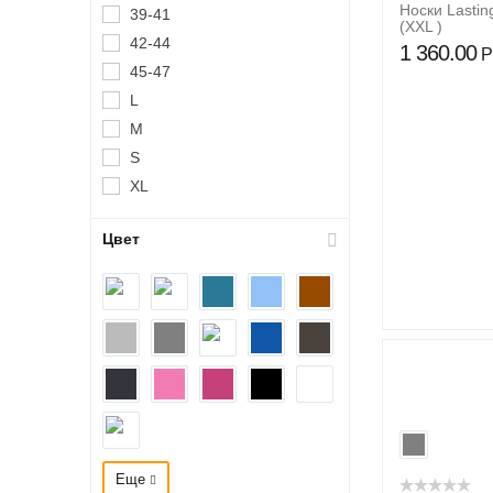
Носки Lasti
39-41
(XXL )
42-44
1 360.00
Р
45-47
L
M
S
XL
Цвет
Еще