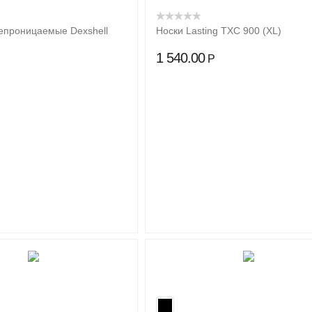
епроницаемые Dexshell
Носки Lasting TXC 900 (XL)
1 540.00
Р