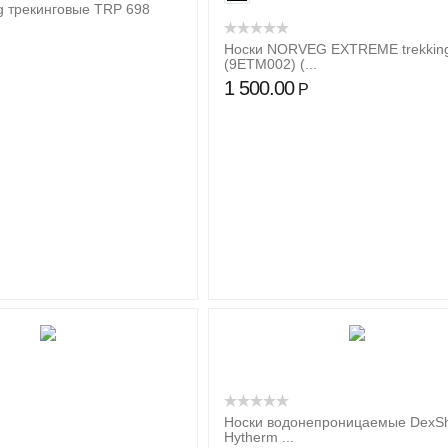
ng трекинговые TRP 698
Носки NORVEG EXTREME trekkin
(9ETM002) (...
1 500.00
Р
Носки водонепроницаемые DexSh
Hytherm ...