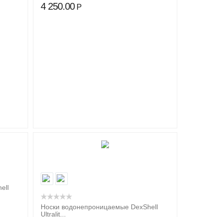
4 250.00
Р
ell
Носки водонепроницаемые DexShell
Ultralit...