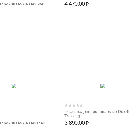
4 470.00
Р
епроницаемые DexShell
Носки водонепроницаемые DexSh
Trekking...
3 890.00
Р
епроницаемые Dexshell