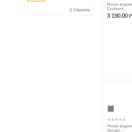
Носки водон
Coolvent...
Сбросить
3 190.00
Р
Носки водон
Terrain ...