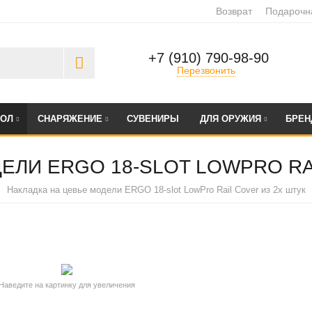
Возврат
Подарочн
+7 (910) 790-98-90
Перезвонить
БОЛ
СНАРЯЖЕНИЕ
СУВЕНИРЫ
ДЛЯ ОРУЖИЯ
БРЕ
ЕЛИ ERGO 18-SLOT LOWPRO RA
Накладка на цевье модели ERGO 18-slot LowPro Rail Cover из 2х штук
Наведите на картинку для увеличения