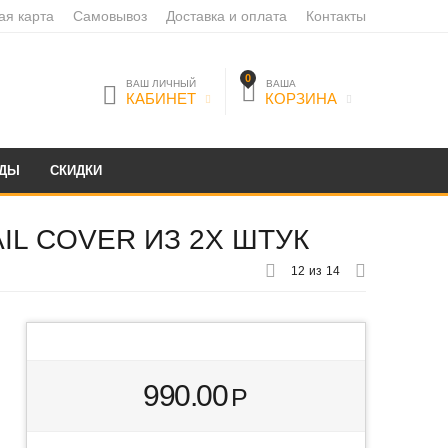
ая карта
Самовывоз
Доставка и оплата
Контакты
0
ВАШ ЛИЧНЫЙ
ВАША
КАБИНЕТ
КОРЗИНА
НДЫ
СКИДКИ
IL COVER ИЗ 2Х ШТУК
12
из
14
990.00
Р