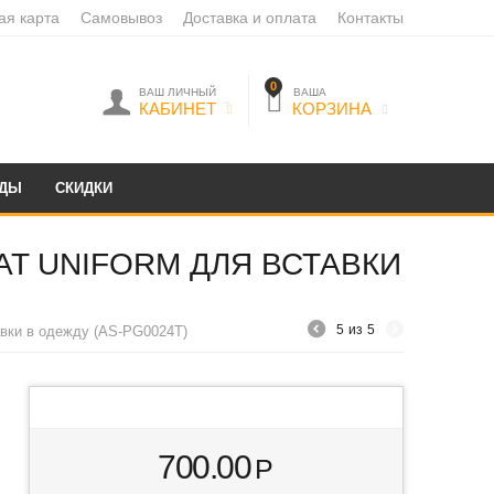
ая карта
Самовывоз
Доставка и оплата
Контакты
0
ВАШ ЛИЧНЫЙ
ВАША
КАБИНЕТ
КОРЗИНА
НДЫ
СКИДКИ
T UNIFORM ДЛЯ ВСТАВКИ
5
из
5
авки в одежду (AS-PG0024T)
700.00
Р