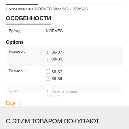
Носки женские NORVEG Wool&Silk (9WSW)
ОСОБЕННОСТИ
Бренд:
NORVEG
Options
Размер :
36-37
38-39
Размер 1:
36-37
38-39
Цвет :
Тёмно-серый-
меланж
Черный
Еще
Цвет 2:
Тёмно-серый
меланж
С ЭТИМ ТОВАРОМ ПОКУПАЮТ
Черный