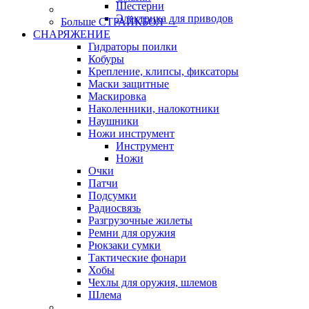
Шестерни
Электрика для приводов
Больше СТРАЙКБОЛ
→
СНАРЯЖЕНИЕ
Гидраторы поилки
Кобуры
Крепление, клипсы, фиксаторы
Маски защитные
Маскировка
Наколенники, налокотники
Наушники
Ножи инструмент
Инструмент
Ножи
Очки
Патчи
Подсумки
Радиосвязь
Разгрузочные жилеты
Ремни для оружия
Рюкзаки сумки
Тактические фонари
Хобы
Чехлы для оружия, шлемов
Шлема